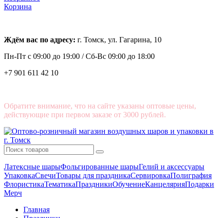
Корзина
Ждём вас по адресу:
г. Томск, ул. Гагарина, 10
Пн-Пт с
09:00 до 19:00 /
Сб-Вс 09:00 до 18:00
+7 901 611 42 10
Обратите внимание, что на сайте указаны оптовые цены,
действующие при первом заказе от 3000 рублей.
Латексные шары
Фольгированные шары
Гелий и аксессуары
Упаковка
Свечи
Товары для праздника
Сервировка
Полиграфия
Флористика
Тематика
Праздники
Обучение
Канцелярия
Подарки
Мерч
Главная