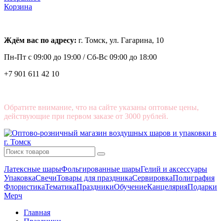
Корзина
Ждём вас по адресу:
г. Томск, ул. Гагарина, 10
Пн-Пт с
09:00 до 19:00 /
Сб-Вс 09:00 до 18:00
+7 901 611 42 10
Обратите внимание, что на сайте указаны оптовые цены,
действующие при первом заказе от 3000 рублей.
Латексные шары
Фольгированные шары
Гелий и аксессуары
Упаковка
Свечи
Товары для праздника
Сервировка
Полиграфия
Флористика
Тематика
Праздники
Обучение
Канцелярия
Подарки
Мерч
Главная