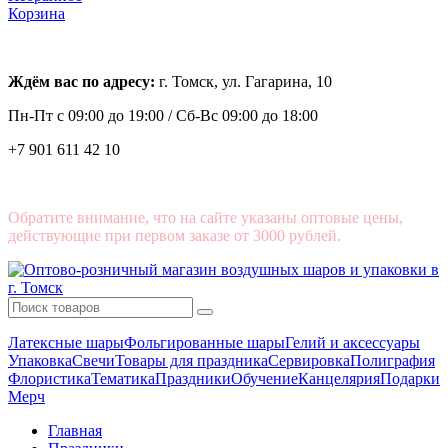
Корзина
Ждём вас по адресу:
г. Томск, ул. Гагарина, 10
Пн-Пт с
09:00 до 19:00 /
Сб-Вс 09:00 до 18:00
+7 901 611 42 10
Обратите внимание, что на сайте указаны оптовые цены,
действующие при первом заказе от 3000 рублей.
Латексные шары
Фольгированные шары
Гелий и аксессуары
Упаковка
Свечи
Товары для праздника
Сервировка
Полиграфия
Флористика
Тематика
Праздники
Обучение
Канцелярия
Подарки
Мерч
Главная