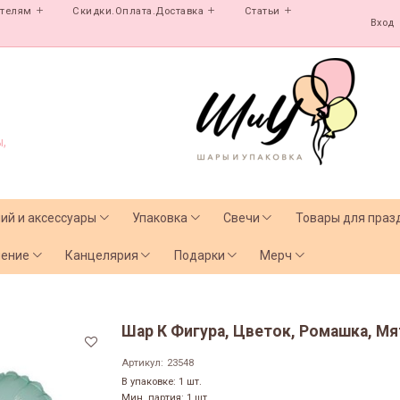
ателям
Скидки.Оплата.Доставка
Статьи
Вход
,
лий и аксессуары
Упаковка
Свечи
Товары для праз
чение
Канцелярия
Подарки
Мерч
Шар К Фигура, Цветок, Ромашка, Мятн
Артикул:
23548
В упаковке: 1 шт.
Мин. партия: 1 шт