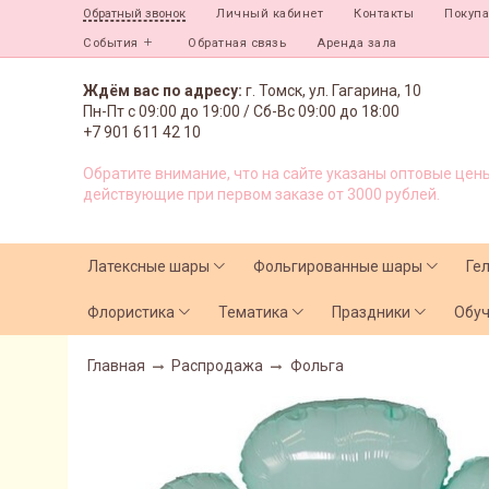
Личный кабинет
Контакты
Покуп
Обратный звонок
События
Обратная связь
Аренда зала
Ждём вас по адресу:
г. Томск, ул. Гагарина, 10
Пн-Пт с
09:00 до 19:00 /
Сб-Вс 09:00 до 18:00
+7 901 611 42 10
Обратите внимание, что на сайте указаны оптовые цены
действующие при первом заказе от 3000 рублей.
Латексные шары
Фольгированные шары
Ге
Флористика
Тематика
Праздники
Обу
Главная
Распродажа
Фольга