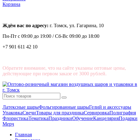
Корзина
Ждём вас по адресу:
г. Томск, ул. Гагарина, 10
Пн-Пт с
09:00 до 19:00 /
Сб-Вс 09:00 до 18:00
+7 901 611 42 10
Обратите внимание, что на сайте указаны оптовые цены,
действующие при первом заказе от 3000 рублей.
Латексные шары
Фольгированные шары
Гелий и аксессуары
Упаковка
Свечи
Товары для праздника
Сервировка
Полиграфия
Флористика
Тематика
Праздники
Обучение
Канцелярия
Подарки
Мерч
Главная