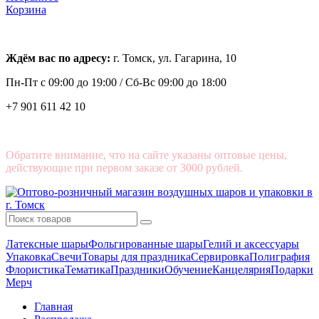
Корзина
Ждём вас по адресу:
г. Томск, ул. Гагарина, 10
Пн-Пт с
09:00 до 19:00 /
Сб-Вс 09:00 до 18:00
+7 901 611 42 10
Обратите внимание, что на сайте указаны оптовые цены,
действующие при первом заказе от 3000 рублей.
Латексные шары
Фольгированные шары
Гелий и аксессуары
Упаковка
Свечи
Товары для праздника
Сервировка
Полиграфия
Флористика
Тематика
Праздники
Обучение
Канцелярия
Подарки
Мерч
Главная