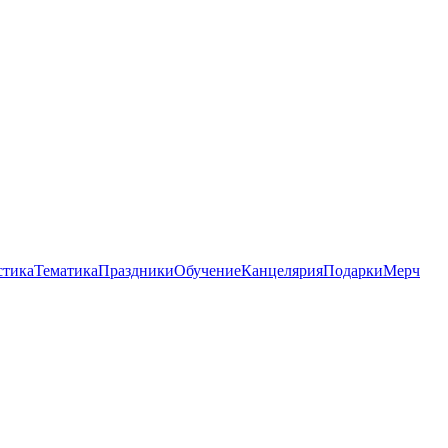
стика
Тематика
Праздники
Обучение
Канцелярия
Подарки
Мерч