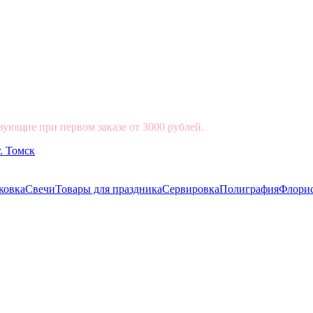
вующие при первом заказе от 3000 рублей.
ковка
Свечи
Товары для праздника
Сервировка
Полиграфия
Флори