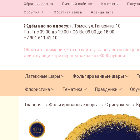
Личный кабинет
Контакты
Покуп
Обратный звонок
События
Обратная связь
Аренда зала
Ждём вас по адресу:
г. Томск, ул. Гагарина, 10
Пн-Пт с
09:00 до 19:00 /
Сб-Вс 09:00 до 18:00
+7 901 611 42 10
Обратите внимание, что на сайте указаны оптовые цены
действующие при первом заказе от 3000 рублей.
Латексные шары
Фольгированные шары
Г
Флористика
Тематика
Праздники
Обу
Главная
Фольгированные шары
С рисунком
К