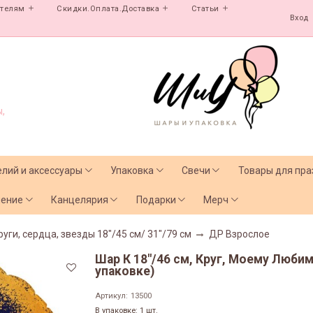
ателям
Скидки.Оплата.Доставка
Статьи
Вход
,
елий и аксессуары
Упаковка
Свечи
Товары для пра
чение
Канцелярия
Подарки
Мерч
руги, сердца, звезды 18"/45 см/ 31"/79 см
ДР Взрослое
Шар К 18"/46 см, Круг, Моему Любим
упаковке)
Артикул:
13500
В упаковке: 1 шт.