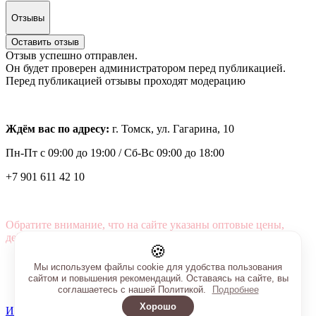
Отзывы
Оставить отзыв
Отзыв успешно отправлен.
Он будет проверен администратором перед публикацией.
Перед публикацией отзывы проходят модерацию
Ждём вас по адресу:
г. Томск, ул. Гагарина, 10
Пн-Пт с
09:00 до 19:00 /
Сб-Вс 09:00 до 18:00
+7 901 611 42 10
Обратите внимание, что на сайте указаны оптовые цены,
действующие при первом заказе от 3000 рублей.
🍪
Мы используем файлы cookie для удобства пользования
сайтом и повышения рекомендаций. Оставаясь на сайте, вы
соглашаетесь с нашей Политикой.
Подробнее
Хорошо
Интернет-магазин создан на InSales