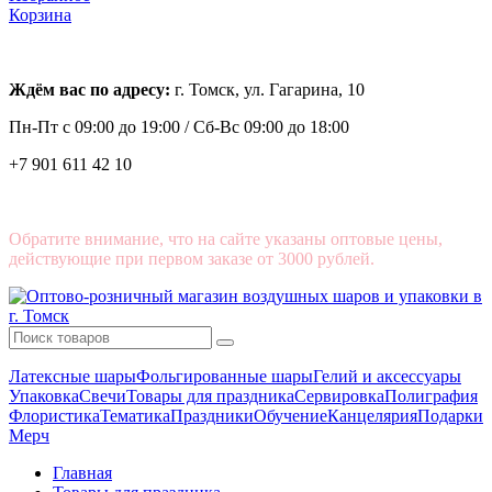
Корзина
Ждём вас по адресу:
г. Томск, ул. Гагарина, 10
Пн-Пт с
09:00 до 19:00 /
Сб-Вс 09:00 до 18:00
+7 901 611 42 10
Обратите внимание, что на сайте указаны оптовые цены,
действующие при первом заказе от 3000 рублей.
Латексные шары
Фольгированные шары
Гелий и аксессуары
Упаковка
Свечи
Товары для праздника
Сервировка
Полиграфия
Флористика
Тематика
Праздники
Обучение
Канцелярия
Подарки
Мерч
Главная