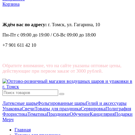
Корзина
Ждём вас по адресу:
г. Томск, ул. Гагарина, 10
Пн-Пт с
09:00 до 19:00 /
Сб-Вс 09:00 до 18:00
+7 901 611 42 10
Обратите внимание, что на сайте указаны оптовые цены,
действующие при первом заказе от 3000 рублей.
Латексные шары
Фольгированные шары
Гелий и аксессуары
Упаковка
Свечи
Товары для праздника
Сервировка
Полиграфия
Флористика
Тематика
Праздники
Обучение
Канцелярия
Подарки
Мерч
Главная