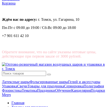
Корзина
Ждём вас по адресу:
г. Томск, ул. Гагарина, 10
Пн-Пт с
09:00 до 19:00 /
Сб-Вс 09:00 до 18:00
+7 901 611 42 10
Обратите внимание, что на сайте указаны оптовые цены,
действующие при первом заказе от 3000 рублей.
Латексные шары
Фольгированные шары
Гелий и аксессуары
Упаковка
Свечи
Товары для праздника
Сервировка
Полиграфия
Флористика
Тематика
Праздники
Обучение
Канцелярия
Подарки
Мерч
Главная