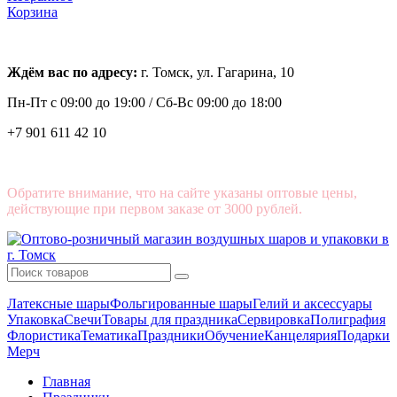
Корзина
Ждём вас по адресу:
г. Томск, ул. Гагарина, 10
Пн-Пт с
09:00 до 19:00 /
Сб-Вс 09:00 до 18:00
+7 901 611 42 10
Обратите внимание, что на сайте указаны оптовые цены,
действующие при первом заказе от 3000 рублей.
Латексные шары
Фольгированные шары
Гелий и аксессуары
Упаковка
Свечи
Товары для праздника
Сервировка
Полиграфия
Флористика
Тематика
Праздники
Обучение
Канцелярия
Подарки
Мерч
Главная