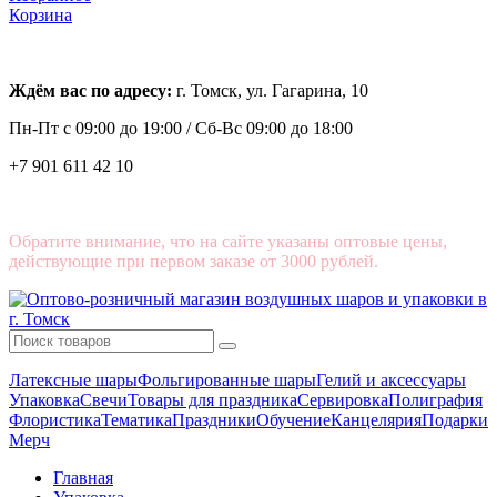
Корзина
Ждём вас по адресу:
г. Томск, ул. Гагарина, 10
Пн-Пт с
09:00 до 19:00 /
Сб-Вс 09:00 до 18:00
+7 901 611 42 10
Обратите внимание, что на сайте указаны оптовые цены,
действующие при первом заказе от 3000 рублей.
Латексные шары
Фольгированные шары
Гелий и аксессуары
Упаковка
Свечи
Товары для праздника
Сервировка
Полиграфия
Флористика
Тематика
Праздники
Обучение
Канцелярия
Подарки
Мерч
Главная