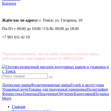
Корзина
Ждём вас по адресу:
г. Томск, ул. Гагарина, 10
Пн-Пт с
09:00 до 19:00 /
Сб-Вс 09:00 до 18:00
+7 901 611 42 10
Обратите внимание, что на сайте указаны оптовые цены,
действующие при первом заказе от 3000 рублей.
Латексные шары
Фольгированные шары
Гелий и аксессуары
Упаковка
Свечи
Товары для праздника
Сервировка
Полиграфия
Флористика
Тематика
Праздники
Обучение
Канцелярия
Подарки
Мерч
Главная