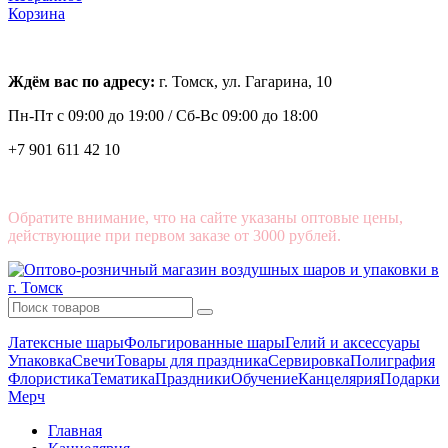
Корзина
Ждём вас по адресу:
г. Томск, ул. Гагарина, 10
Пн-Пт с
09:00 до 19:00 /
Сб-Вс 09:00 до 18:00
+7 901 611 42 10
Обратите внимание, что на сайте указаны оптовые цены,
действующие при первом заказе от 3000 рублей.
Латексные шары
Фольгированные шары
Гелий и аксессуары
Упаковка
Свечи
Товары для праздника
Сервировка
Полиграфия
Флористика
Тематика
Праздники
Обучение
Канцелярия
Подарки
Мерч
Главная