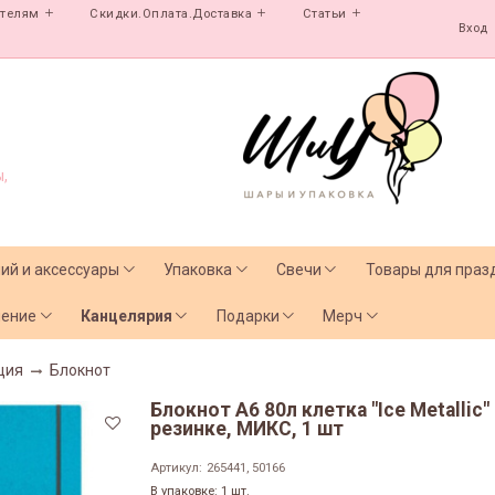
ателям
Скидки.Оплата.Доставка
Статьи
Вход
,
лий и аксессуары
Упаковка
Свечи
Товары для праз
чение
Канцелярия
Подарки
Мерч
ция
Блокнот
Блокнот А6 80л клетка "Ice Metallic
резинке, МИКС, 1 шт
Артикул:
265441, 50166
В упаковке: 1 шт.