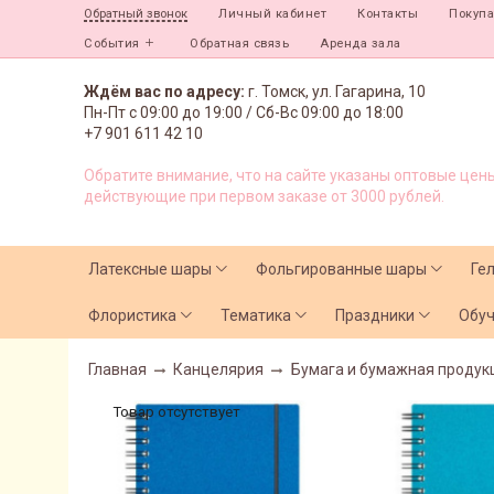
Личный кабинет
Контакты
Покуп
Обратный звонок
События
Обратная связь
Аренда зала
Ждём вас по адресу:
г. Томск, ул. Гагарина, 10
Пн-Пт с
09:00 до 19:00 /
Сб-Вс 09:00 до 18:00
+7 901 611 42 10
Обратите внимание, что на сайте указаны оптовые цены
действующие при первом заказе от 3000 рублей.
Латексные шары
Фольгированные шары
Ге
Флористика
Тематика
Праздники
Обу
Главная
Канцелярия
Бумага и бумажная продук
Товар отсутствует