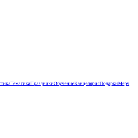
стика
Тематика
Праздники
Обучение
Канцелярия
Подарки
Мерч