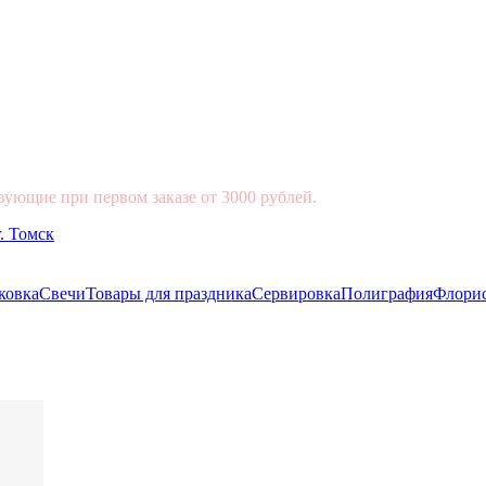
вующие при первом заказе от 3000 рублей.
ковка
Свечи
Товары для праздника
Сервировка
Полиграфия
Флори