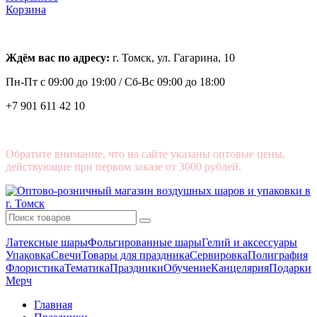
Корзина
Ждём вас по адресу:
г. Томск, ул. Гагарина, 10
Пн-Пт с
09:00 до 19:00 /
Сб-Вс 09:00 до 18:00
+7 901 611 42 10
Обратите внимание, что на сайте указаны оптовые цены,
действующие при первом заказе от 3000 рублей.
Латексные шары
Фольгированные шары
Гелий и аксессуары
Упаковка
Свечи
Товары для праздника
Сервировка
Полиграфия
Флористика
Тематика
Праздники
Обучение
Канцелярия
Подарки
Мерч
Главная