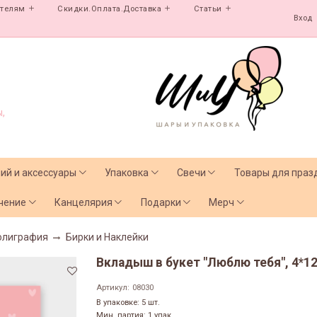
ателям
Скидки.Оплата.Доставка
Статьи
Вход
,
лий и аксессуары
Упаковка
Свечи
Товары для праз
чение
Канцелярия
Подарки
Мерч
олиграфия
Бирки и Наклейки
Вкладыш в букет "Люблю тебя", 4*12
Артикул:
08030
В упаковке: 5 шт.
Мин. партия: 1 упак