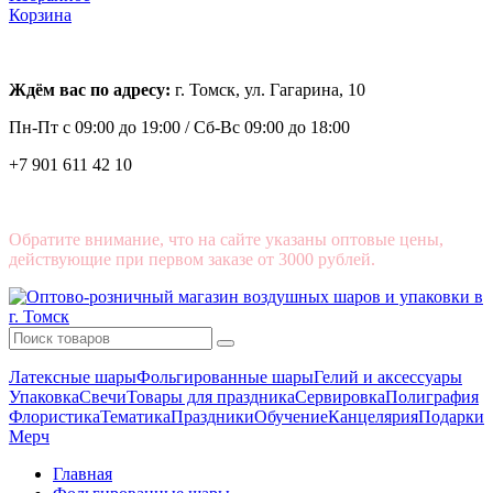
Корзина
Ждём вас по адресу:
г. Томск, ул. Гагарина, 10
Пн-Пт с
09:00 до 19:00 /
Сб-Вс 09:00 до 18:00
+7 901 611 42 10
Обратите внимание, что на сайте указаны оптовые цены,
действующие при первом заказе от 3000 рублей.
Латексные шары
Фольгированные шары
Гелий и аксессуары
Упаковка
Свечи
Товары для праздника
Сервировка
Полиграфия
Флористика
Тематика
Праздники
Обучение
Канцелярия
Подарки
Мерч
Главная