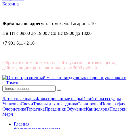
Корзина
Ждём вас по адресу:
г. Томск, ул. Гагарина, 10
Пн-Пт с
09:00 до 19:00 /
Сб-Вс 09:00 до 18:00
+7 901 611 42 10
Обратите внимание, что на сайте указаны оптовые цены,
действующие при первом заказе от 3000 рублей.
Латексные шары
Фольгированные шары
Гелий и аксессуары
Упаковка
Свечи
Товары для праздника
Сервировка
Полиграфия
Флористика
Тематика
Праздники
Обучение
Канцелярия
Подарки
Мерч
Главная