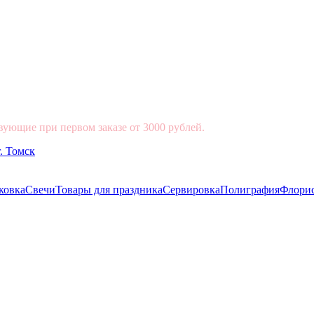
вующие при первом заказе от 3000 рублей.
ковка
Свечи
Товары для праздника
Сервировка
Полиграфия
Флори