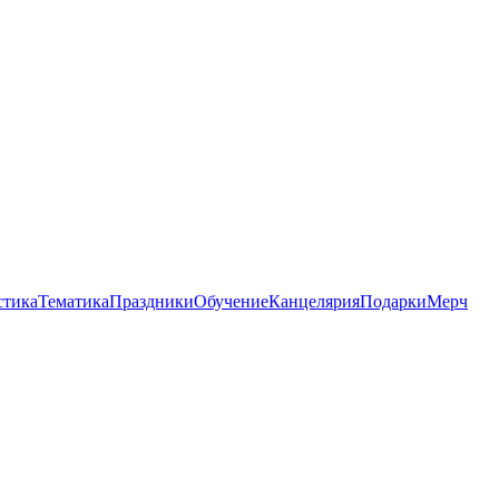
стика
Тематика
Праздники
Обучение
Канцелярия
Подарки
Мерч