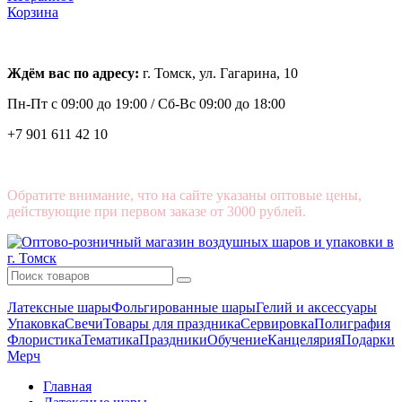
Корзина
Ждём вас по адресу:
г. Томск, ул. Гагарина, 10
Пн-Пт с
09:00 до 19:00 /
Сб-Вс 09:00 до 18:00
+7 901 611 42 10
Обратите внимание, что на сайте указаны оптовые цены,
действующие при первом заказе от 3000 рублей.
Латексные шары
Фольгированные шары
Гелий и аксессуары
Упаковка
Свечи
Товары для праздника
Сервировка
Полиграфия
Флористика
Тематика
Праздники
Обучение
Канцелярия
Подарки
Мерч
Главная