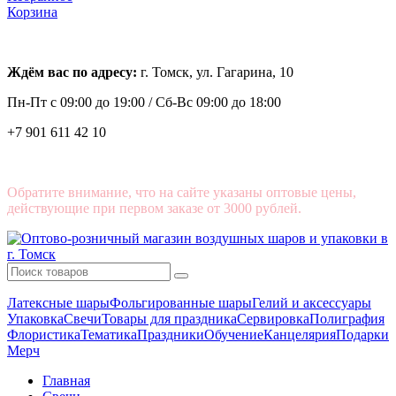
Корзина
Ждём вас по адресу:
г. Томск, ул. Гагарина, 10
Пн-Пт с
09:00 до 19:00 /
Сб-Вс 09:00 до 18:00
+7 901 611 42 10
Обратите внимание, что на сайте указаны оптовые цены,
действующие при первом заказе от 3000 рублей.
Латексные шары
Фольгированные шары
Гелий и аксессуары
Упаковка
Свечи
Товары для праздника
Сервировка
Полиграфия
Флористика
Тематика
Праздники
Обучение
Канцелярия
Подарки
Мерч
Главная