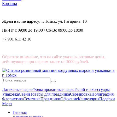
Корзина
Ждём вас по адресу:
г. Томск, ул. Гагарина, 10
Пн-Пт с
09:00 до 19:00 /
Сб-Вс 09:00 до 18:00
+7 901 611 42 10
Обратите внимание, что на сайте указаны оптовые цены,
действующие при первом заказе от 3000 рублей.
Латексные шары
Фольгированные шары
Гелий и аксессуары
Упаковка
Свечи
Товары для праздника
Сервировка
Полиграфия
Флористика
Тематика
Праздники
Обучение
Канцелярия
Подарки
Мерч
Главная