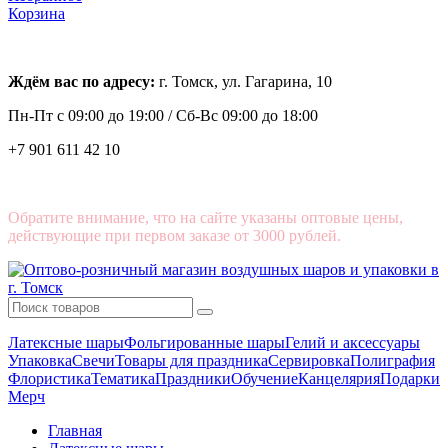
Корзина
Ждём вас по адресу:
г. Томск, ул. Гагарина, 10
Пн-Пт с
09:00 до 19:00 /
Сб-Вс 09:00 до 18:00
+7 901 611 42 10
Обратите внимание, что на сайте указаны оптовые цены,
действующие при первом заказе от 3000 рублей.
Латексные шары
Фольгированные шары
Гелий и аксессуары
Упаковка
Свечи
Товары для праздника
Сервировка
Полиграфия
Флористика
Тематика
Праздники
Обучение
Канцелярия
Подарки
Мерч
Главная