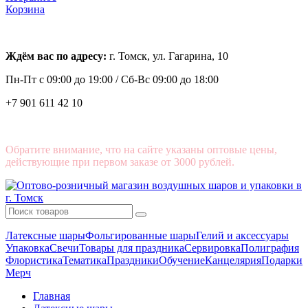
Корзина
Ждём вас по адресу:
г. Томск, ул. Гагарина, 10
Пн-Пт с
09:00 до 19:00 /
Сб-Вс 09:00 до 18:00
+7 901 611 42 10
Обратите внимание, что на сайте указаны оптовые цены,
действующие при первом заказе от 3000 рублей.
Латексные шары
Фольгированные шары
Гелий и аксессуары
Упаковка
Свечи
Товары для праздника
Сервировка
Полиграфия
Флористика
Тематика
Праздники
Обучение
Канцелярия
Подарки
Мерч
Главная