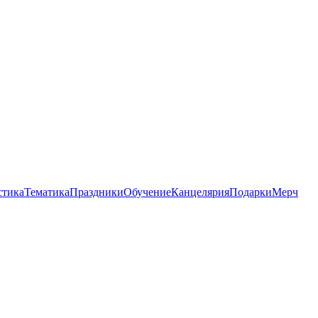
стика
Тематика
Праздники
Обучение
Канцелярия
Подарки
Мерч