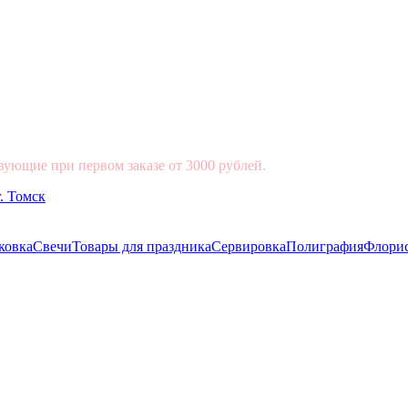
вующие при первом заказе от 3000 рублей.
ковка
Свечи
Товары для праздника
Сервировка
Полиграфия
Флори