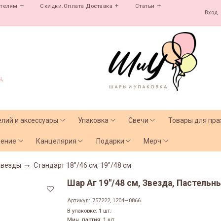
ателям
Скидки.Оплата.Доставка
Статьи
Вход
,
елий и аксессуары
Упаковка
Свечи
Товары для пра
чение
Канцелярия
Подарки
Мерч
Звезды
Стандарт 18"/46 см, 19"/48 см
Шар Аг 19"/48 см, Звезда, Пастельн
Артикул:
757222, 1204—0866
В упаковке: 1 шт.
Мин. партия: 1 шт