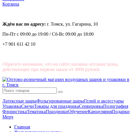
Корзина
Ждём вас по адресу:
г. Томск, ул. Гагарина, 10
Пн-Пт с
09:00 до 19:00 /
Сб-Вс 09:00 до 18:00
+7 901 611 42 10
Обратите внимание, что на сайте указаны оптовые цены,
действующие при первом заказе от 3000 рублей.
Латексные шары
Фольгированные шары
Гелий и аксессуары
Упаковка
Свечи
Товары для праздника
Сервировка
Полиграфия
Флористика
Тематика
Праздники
Обучение
Канцелярия
Подарки
Мерч
Главная