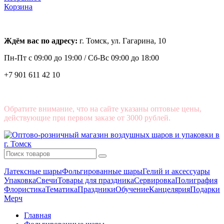
Корзина
Ждём вас по адресу:
г. Томск, ул. Гагарина, 10
Пн-Пт с
09:00 до 19:00 /
Сб-Вс 09:00 до 18:00
+7 901 611 42 10
Обратите внимание, что на сайте указаны оптовые цены,
действующие при первом заказе от 3000 рублей.
Латексные шары
Фольгированные шары
Гелий и аксессуары
Упаковка
Свечи
Товары для праздника
Сервировка
Полиграфия
Флористика
Тематика
Праздники
Обучение
Канцелярия
Подарки
Мерч
Главная