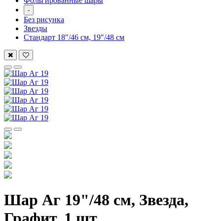
Фольгированные шары
-
Без рисунка
Звезды
Стандарт 18"/46 см, 19"/48 см
Шар Аг 19"/48 см, Звезда,
Графит, 1 шт.