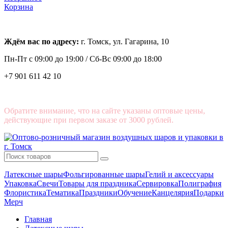
Корзина
Ждём вас по адресу:
г. Томск, ул. Гагарина, 10
Пн-Пт с
09:00 до 19:00 /
Сб-Вс 09:00 до 18:00
+7 901 611 42 10
Обратите внимание, что на сайте указаны оптовые цены,
действующие при первом заказе от 3000 рублей.
Латексные шары
Фольгированные шары
Гелий и аксессуары
Упаковка
Свечи
Товары для праздника
Сервировка
Полиграфия
Флористика
Тематика
Праздники
Обучение
Канцелярия
Подарки
Мерч
Главная