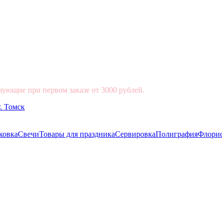
вующие при первом заказе от 3000 рублей.
ковка
Свечи
Товары для праздника
Сервировка
Полиграфия
Флори