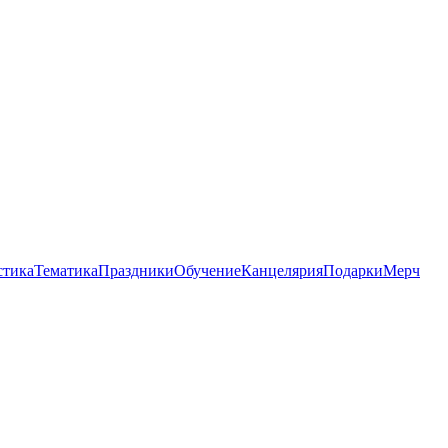
стика
Тематика
Праздники
Обучение
Канцелярия
Подарки
Мерч