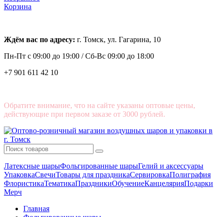
Корзина
Ждём вас по адресу:
г. Томск, ул. Гагарина, 10
Пн-Пт с
09:00 до 19:00 /
Сб-Вс 09:00 до 18:00
+7 901 611 42 10
Обратите внимание, что на сайте указаны оптовые цены,
действующие при первом заказе от 3000 рублей.
Латексные шары
Фольгированные шары
Гелий и аксессуары
Упаковка
Свечи
Товары для праздника
Сервировка
Полиграфия
Флористика
Тематика
Праздники
Обучение
Канцелярия
Подарки
Мерч
Главная