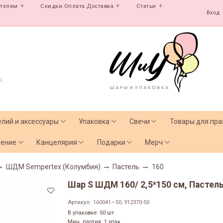
ателям
Скидки.Оплата.Доставка
Статьи
Вход
,
елий и аксессуары
Упаковка
Свечи
Товары для пра
чение
Канцелярия
Подарки
Мерч
ШДМ Sempertex (Колумбия)
Пастель
160
Шар S ШДМ 160/ 2,5*150 см, Пастель 
Артикул:
160041—50, 912370-50
В упаковке: 50 шт.
Мин. партия: 1 упак