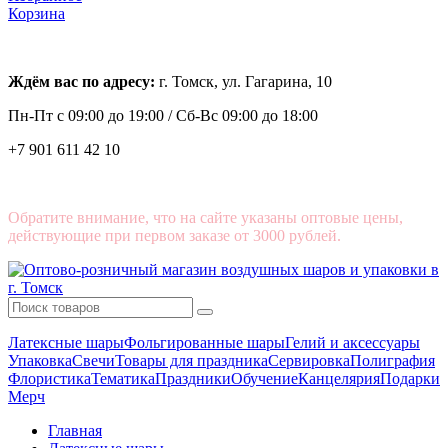
Корзина
Ждём вас по адресу:
г. Томск, ул. Гагарина, 10
Пн-Пт с
09:00 до 19:00 /
Сб-Вс 09:00 до 18:00
+7 901 611 42 10
Обратите внимание, что на сайте указаны оптовые цены,
действующие при первом заказе от 3000 рублей.
Латексные шары
Фольгированные шары
Гелий и аксессуары
Упаковка
Свечи
Товары для праздника
Сервировка
Полиграфия
Флористика
Тематика
Праздники
Обучение
Канцелярия
Подарки
Мерч
Главная