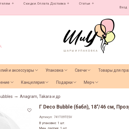
ателям
Скидки.Оплата.Доставка
Статьи
Вход
,
елий и аксессуары
Упаковка
Свечи
Товары для пра
чение
Канцелярия
Подарки
Мерч
Bubbles
Anagram, Takara и др
Г Deco Bubble (бабл), 18''/46 см, Про
Артикул:
741T09TESV
В упаковке: 1 шт.
Мин. партия: 1 шт