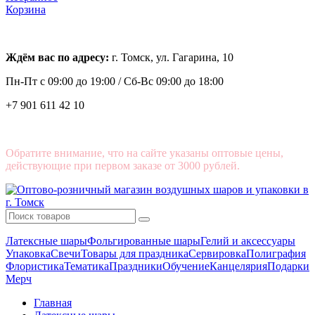
Корзина
Ждём вас по адресу:
г. Томск, ул. Гагарина, 10
Пн-Пт с
09:00 до 19:00 /
Сб-Вс 09:00 до 18:00
+7 901 611 42 10
Обратите внимание, что на сайте указаны оптовые цены,
действующие при первом заказе от 3000 рублей.
Латексные шары
Фольгированные шары
Гелий и аксессуары
Упаковка
Свечи
Товары для праздника
Сервировка
Полиграфия
Флористика
Тематика
Праздники
Обучение
Канцелярия
Подарки
Мерч
Главная