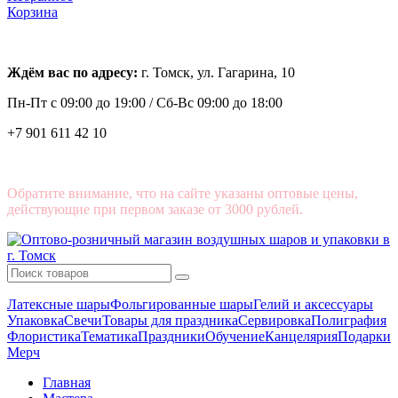
Корзина
Ждём вас по адресу:
г. Томск, ул. Гагарина, 10
Пн-Пт с
09:00 до 19:00 /
Сб-Вс 09:00 до 18:00
+7 901 611 42 10
Обратите внимание, что на сайте указаны оптовые цены,
действующие при первом заказе от 3000 рублей.
Латексные шары
Фольгированные шары
Гелий и аксессуары
Упаковка
Свечи
Товары для праздника
Сервировка
Полиграфия
Флористика
Тематика
Праздники
Обучение
Канцелярия
Подарки
Мерч
Главная