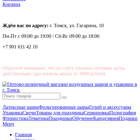
Корзина
Ждём вас по адресу:
г. Томск, ул. Гагарина, 10
Пн-Пт с
09:00 до 19:00 /
Сб-Вс 09:00 до 18:00
+7 901 611 42 10
Обратите внимание, что на сайте указаны оптовые цены,
действующие при первом заказе от 3000 рублей.
Латексные шары
Фольгированные шары
Гелий и аксессуары
Упаковка
Свечи
Товары для праздника
Сервировка
Полиграфия
Флористика
Тематика
Праздники
Обучение
Канцелярия
Подарки
Мерч
Главная