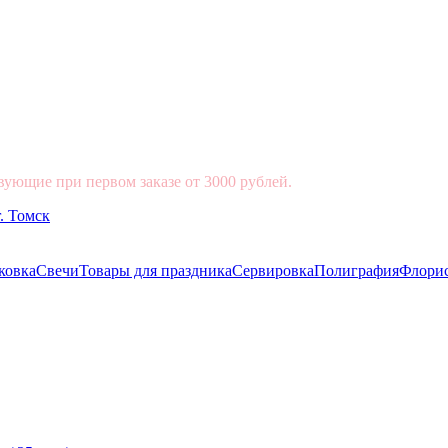
вующие при первом заказе от 3000 рублей.
ковка
Свечи
Товары для праздника
Сервировка
Полиграфия
Флори