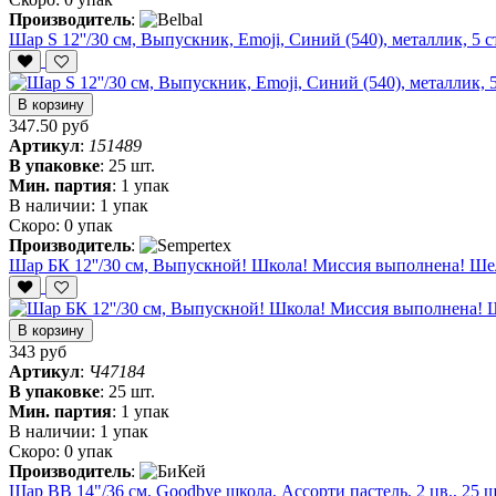
Производитель
:
Шар S 12''/30 см, Выпускник, Emoji, Синий (540), металлик, 5 ст
В корзину
347.50 руб
Артикул
:
151489
В упаковке
:
25 шт.
Мин. партия
:
1 упак
В наличии:
1 упак
Скоро:
0 упак
Производитель
:
Шар БК 12''/30 см, Выпускной! Школа! Миссия выполнена! Шелк
В корзину
343 руб
Артикул
:
Ч47184
В упаковке
:
25 шт.
Мин. партия
:
1 упак
В наличии:
1 упак
Скоро:
0 упак
Производитель
:
Шар ВВ 14"/36 см, Goodbye школа, Ассорти пастель, 2 цв., 25 ш