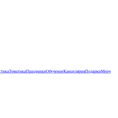
стика
Тематика
Праздники
Обучение
Канцелярия
Подарки
Мерч