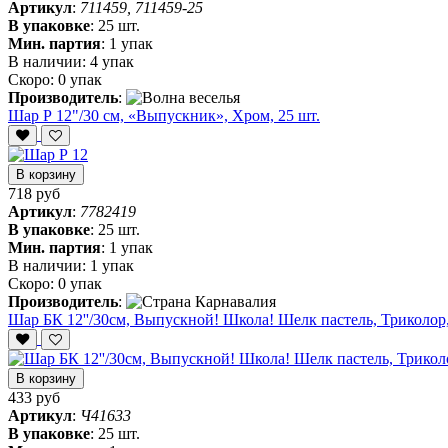
Артикул
:
711459, 711459-25
В упаковке
:
25 шт.
Мин. партия
:
1 упак
В наличии:
4 упак
Скоро:
0 упак
Производитель
:
Шар Р 12"/30 см, «Выпускник», Хром, 25 шт.
В корзину
718 руб
Артикул
:
7782419
В упаковке
:
25 шт.
Мин. партия
:
1 упак
В наличии:
1 упак
Скоро:
0 упак
Производитель
:
Шар БК 12''/30см, Выпускной! Школа! Шелк пастель, Триколор, 
В корзину
433 руб
Артикул
:
Ч41633
В упаковке
:
25 шт.