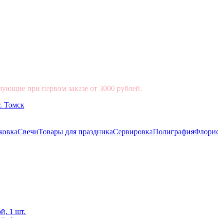
вующие при первом заказе от 3000 рублей.
ковка
Свечи
Товары для праздника
Сервировка
Полиграфия
Флори