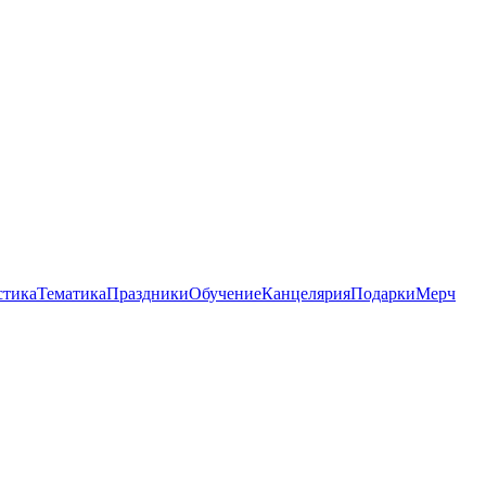
стика
Тематика
Праздники
Обучение
Канцелярия
Подарки
Мерч