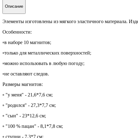
Описание
Элементы изготовлены из мягкого эластичного материала. Изде
Особенности:
▫️в наборе 10 магнитов;
▫️только для металлических поверхностей;
▫️можно использовать в любую погоду;
▫️не оставляют следов.
Размеры магнитов:
▫️ "у меня" - 21,6*7,6 см;
▫️ "родился" - 27,3*7,7 см;
▫️ "сын" - 23*12,6 см;
▫️ "100 % пацан" - 8,1*7,8 см;
▫️ ступни - 7,3*7 см;