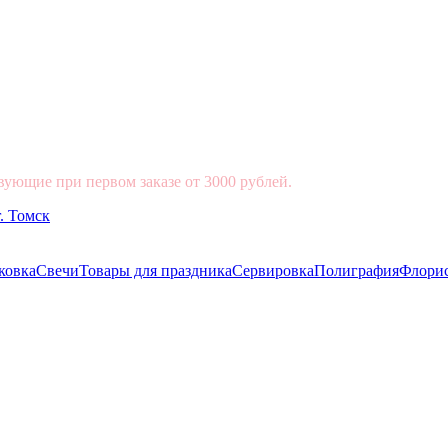
вующие при первом заказе от 3000 рублей.
ковка
Свечи
Товары для праздника
Сервировка
Полиграфия
Флори