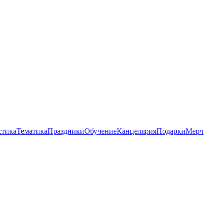
стика
Тематика
Праздники
Обучение
Канцелярия
Подарки
Мерч