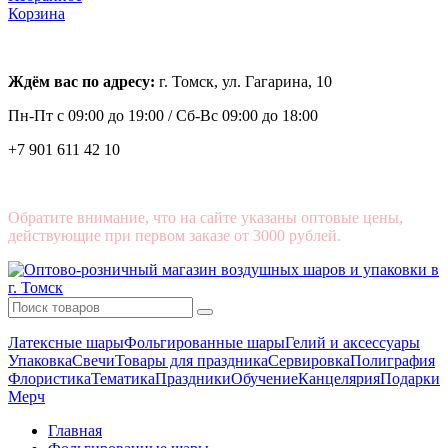
Корзина
Ждём вас по адресу:
г. Томск, ул. Гагарина, 10
Пн-Пт с
09:00 до 19:00 /
Сб-Вс 09:00 до 18:00
+7 901 611 42 10
Обратите внимание, что на сайте указаны оптовые цены,
действующие при первом заказе от 3000 рублей.
Латексные шары
Фольгированные шары
Гелий и аксессуары
Упаковка
Свечи
Товары для праздника
Сервировка
Полиграфия
Флористика
Тематика
Праздники
Обучение
Канцелярия
Подарки
Мерч
Главная