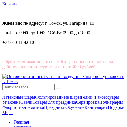
Корзина
Ждём вас по адресу:
г. Томск, ул. Гагарина, 10
Пн-Пт с
09:00 до 19:00 /
Сб-Вс 09:00 до 18:00
+7 901 611 42 10
Обратите внимание, что на сайте указаны оптовые цены,
действующие при первом заказе от 3000 рублей.
Латексные шары
Фольгированные шары
Гелий и аксессуары
Упаковка
Свечи
Товары для праздника
Сервировка
Полиграфия
Флористика
Тематика
Праздники
Обучение
Канцелярия
Подарки
Мерч
Главная