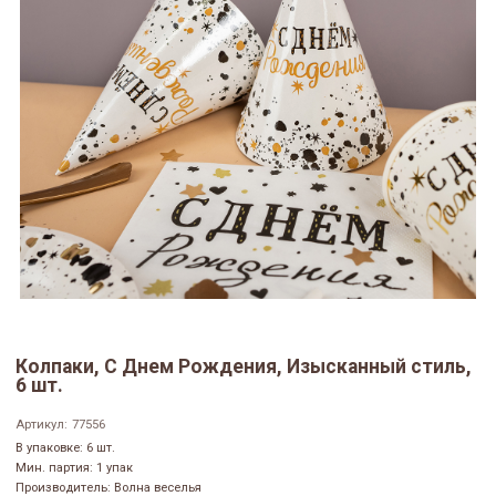
Колпаки, С Днем Рождения, Изысканный стиль,
6 шт.
Артикул:
77556
В упаковке: 6 шт.
Мин. партия: 1 упак
Производитель: Волна веселья