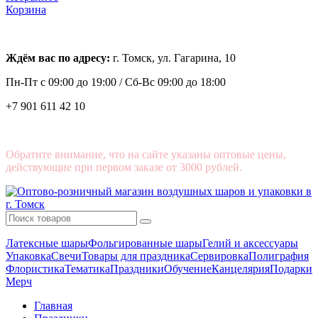
Корзина
Ждём вас по адресу:
г. Томск, ул. Гагарина, 10
Пн-Пт с
09:00 до 19:00 /
Сб-Вс 09:00 до 18:00
+7 901 611 42 10
Обратите внимание, что на сайте указаны оптовые цены,
действующие при первом заказе от 3000 рублей.
Латексные шары
Фольгированные шары
Гелий и аксессуары
Упаковка
Свечи
Товары для праздника
Сервировка
Полиграфия
Флористика
Тематика
Праздники
Обучение
Канцелярия
Подарки
Мерч
Главная