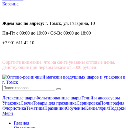
Корзина
Ждём вас по адресу:
г. Томск, ул. Гагарина, 10
Пн-Пт с
09:00 до 19:00 /
Сб-Вс 09:00 до 18:00
+7 901 611 42 10
Обратите внимание, что на сайте указаны оптовые цены,
действующие при первом заказе от 3000 рублей.
Латексные шары
Фольгированные шары
Гелий и аксессуары
Упаковка
Свечи
Товары для праздника
Сервировка
Полиграфия
Флористика
Тематика
Праздники
Обучение
Канцелярия
Подарки
Мерч
Главная