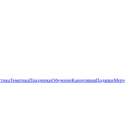
стика
Тематика
Праздники
Обучение
Канцелярия
Подарки
Мерч