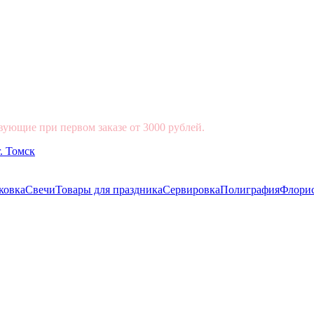
вующие при первом заказе от 3000 рублей.
ковка
Свечи
Товары для праздника
Сервировка
Полиграфия
Флори