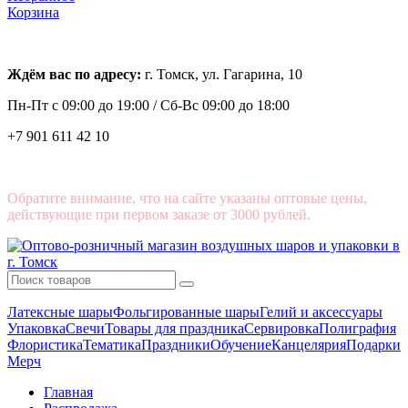
Корзина
Ждём вас по адресу:
г. Томск, ул. Гагарина, 10
Пн-Пт с
09:00 до 19:00 /
Сб-Вс 09:00 до 18:00
+7 901 611 42 10
Обратите внимание, что на сайте указаны оптовые цены,
действующие при первом заказе от 3000 рублей.
Латексные шары
Фольгированные шары
Гелий и аксессуары
Упаковка
Свечи
Товары для праздника
Сервировка
Полиграфия
Флористика
Тематика
Праздники
Обучение
Канцелярия
Подарки
Мерч
Главная